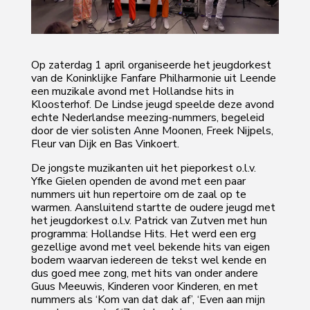
Op zaterdag 1 april organiseerde het jeugdorkest
van de Koninklijke Fanfare Philharmonie uit Leende
een muzikale avond met Hollandse hits in
Kloosterhof. De Lindse jeugd speelde deze avond
echte Nederlandse meezing-nummers, begeleid
door de vier solisten Anne Moonen, Freek Nijpels,
Fleur van Dijk en Bas Vinkoert.
De jongste muzikanten uit het pieporkest o.l.v.
Yfke Gielen openden de avond met een paar
nummers uit hun repertoire om de zaal op te
warmen. Aansluitend startte de oudere jeugd met
het jeugdorkest o.l.v. Patrick van Zutven met hun
programma: Hollandse Hits. Het werd een erg
gezellige avond met veel bekende hits van eigen
bodem waarvan iedereen de tekst wel kende en
dus goed mee zong, met hits van onder andere
Guus Meeuwis, Kinderen voor Kinderen, en met
nummers als ‘Kom van dat dak af’, ‘Even aan mijn