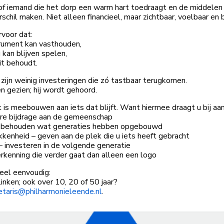
of iemand die het dorp een warm hart toedraagt en de middelen
rschil maken. Niet alleen financieel, maar zichtbaar, voelbaar en b
voor dat:
strument kan vasthouden,
 kan blijven spelen,
eit behoudt.
er zijn weinig investeringen die zó tastbaar terugkomen.
 gezien; hij wordt gehoord.
it is meebouwen aan iets dat blijft. Want hiermee draagt u bij a
bare bijdrage aan de gemeenschap
 – behouden wat generaties hebben opgebouwd
kenheid – geven aan de plek die u iets heeft gebracht
– investeren in de volgende generatie
erkenning die verder gaat dan alleen een logo
heel eenvoudig:
linken; ook over 10, 20 of 50 jaar?
etaris@philharmonieleende.nl
.