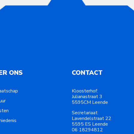
ER ONS
CONTACT
aatschap
Kloosterhof:
Julianastraat 3
uur
5595CM Leende
sten
Secretariaat:
Lavendelstraat 22
hiedenis
5595 ES Leende
06 18294812