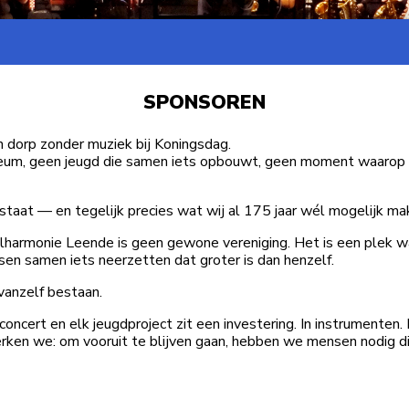
SPONSOREN
en dorp zonder muziek bij Koningsdag.
ileum, geen jeugd die samen iets opbouwt, geen moment waaro
 staat — en tegelijk precies wat wij al 175 jaar wél mogelijk ma
ilharmonie Leende is geen gewone vereniging. Het is een plek w
sen samen iets neerzetten dat groter is dan henzelf.
 vanzelf bestaan.
concert en elk jeugdproject zit een investering. In instrumenten. In
 merken we: om vooruit te blijven gaan, hebben we mensen nodig 