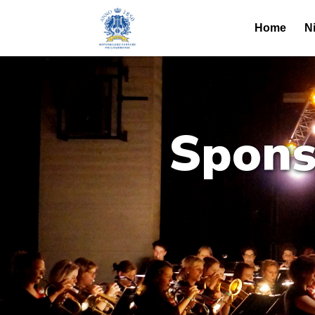
Home
N
Spons