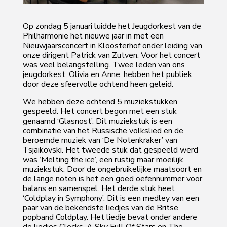
Op zondag 5 januari luidde het Jeugdorkest van de
Philharmonie het nieuwe jaar in met een
Nieuwjaarsconcert in Kloosterhof onder leiding van
onze dirigent Patrick van Zutven. Voor het concert
was veel belangstelling. Twee leden van ons
jeugdorkest, Olivia en Anne, hebben het publiek
door deze sfeervolle ochtend heen geleid.
We hebben deze ochtend 5 muziekstukken
gespeeld. Het concert begon met een stuk
genaamd ‘Glasnost’. Dit muziekstuk is een
combinatie van het Russische volkslied en de
beroemde muziek van ‘De Notenkraker’ van
Tsjaikovski. Het tweede stuk dat gespeeld werd
was ‘Melting the ice’, een rustig maar moeilijk
muziekstuk. Door de ongebruikelijke maatsoort en
de lange noten is het een goed oefennummer voor
balans en samenspel. Het derde stuk heet
‘Coldplay in Symphony’. Dit is een medley van een
paar van de bekendste liedjes van de Britse
popband Coldplay. Het liedje bevat onder andere
de liedjes Clocks, A Sky Full Of Stars en The