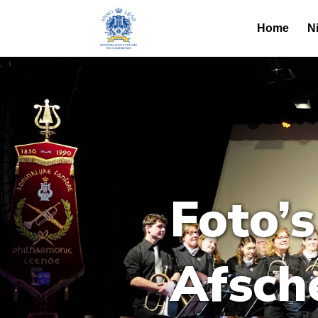
Home
N
Foto’
Afsch