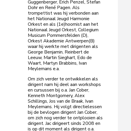
Guggenberger, Erich Penzel, Stefan
Dohr en René Pagen. Als
trompettist was hij verbonden aan
het Nationaal Jeugd Harmonie
Orkest en als (1e)hoornist aan het
Nationaal Jeugd Orkest, Collegium
Musicum Pommersfelden (D),
Orkest Akademie Antwerpen(B)
waar hij werkte met dirigenten als
George Benjamin, Reinbert de
Leeuw, Martin Sieghart, Edo de
Waart, Martyn Brabbins, Ivan
Meylemans e.a.
Om zich verder te ontwikkelen als
dirigent nam hij deel aan workshops
en cursussen bij o.a. Jan Cober,
Kenneth Montgomery, Alex
Schillings, Jos van de Braak, Ivan
Meylemans. Hij volgt directielessen
bij de bevlogen dirigent Jan Cober,
om zich nog verder te ontplooien als
dirigent. Jac dirigeert sinds 2008 en
is op dit moment als dirigent o.a.