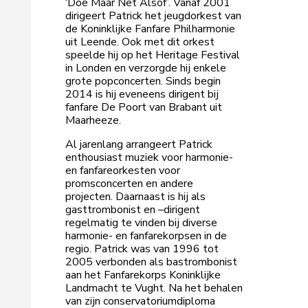
‘Doe Maar Net Alsof’. Vanaf 2001
dirigeert Patrick het jeugdorkest van
de Koninklijke Fanfare Philharmonie
uit Leende. Ook met dit orkest
speelde hij op het Heritage Festival
in Londen en verzorgde hij enkele
grote popconcerten. Sinds begin
2014 is hij eveneens dirigent bij
fanfare De Poort van Brabant uit
Maarheeze.
Al jarenlang arrangeert Patrick
enthousiast muziek voor harmonie-
en fanfareorkesten voor
promsconcerten en andere
projecten. Daarnaast is hij als
gasttrombonist en –dirigent
regelmatig te vinden bij diverse
harmonie- en fanfarekorpsen in de
regio. Patrick was van 1996 tot
2005 verbonden als bastrombonist
aan het Fanfarekorps Koninklijke
Landmacht te Vught. Na het behalen
van zijn conservatoriumdiploma